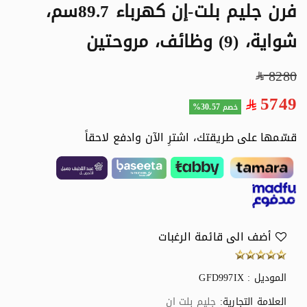
فرن جليم بلت-إن كهرباء 89.7سم،
شواية، (9) وظائف، مروحتين
8280
5749
30.57%
خصم
قسّمها على طريقتك، اشترِ الآن وادفع لاحقاً
أضف الى قائمة الرغبات
الموديل : GFD997IX
العلامة التجارية:
جليم بلت ان