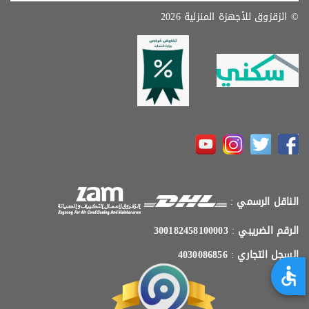
© الزقزوق للأجهزة المنزلية 2026
الناقل الرسمي
:
الرقم الضريبي
:
300182458100003
السجل التجاري
:
4030086856