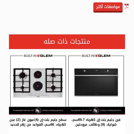
مواصفات أكثر
منتجات ذات صله
فرن جليم بلت-إن كهرباء 89.7سم،
سطح جليم بلت-إن (4)عيون غاز (2) عين
فرن جليم بلت-إن كهرباء 59.7سم،
كهرباء، 86سم، القواعد من زهر الحديد
شواية، (9) وظائف، مروحة