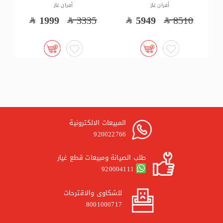
أفران غاز
أفران غاز
3149
4140
1999
3335
المبيعات الالكترونية
920022766
طلب الصيانة ومبيعات قطع غيار
920004111
للشكاوى والاقترحات
8001000717