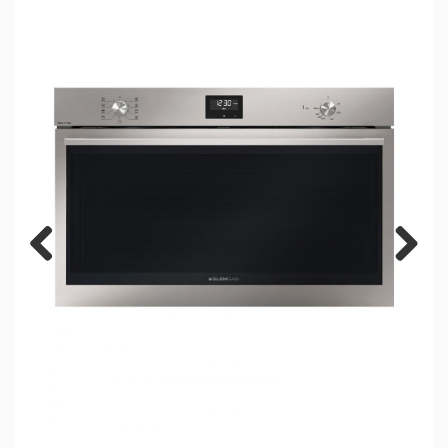
Previous
Next