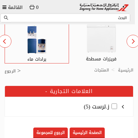
0
القائمة
فريزرات مسطحة
غس
برادات ماء
الرئيسية
المنتجات
الرجوع
العلامات التجارية
-
ز.ترست (5)