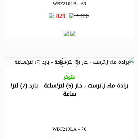
WBF210LB - 69
829
1380
متوفر
برادة ماء ز.ترست ، حار (5) لتر/ساعة - بارد (7) لتر/
ساعة
WBF210LA - 70