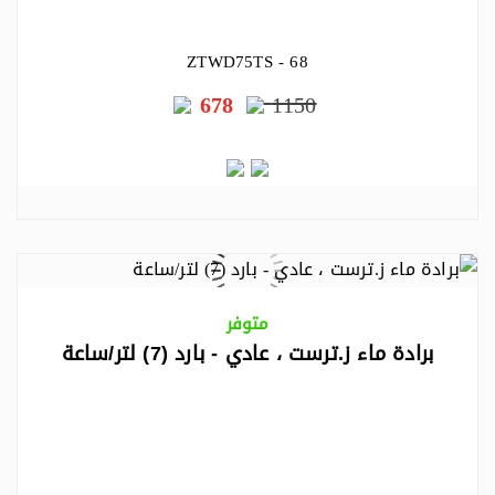
ZTWD75TS - 68
678
1150
متوفر
برادة ماء ز.ترست ، عادي - بارد (7) لتر/ساعة