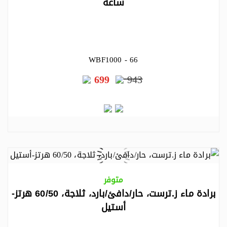
ساعة
WBF1000 - 66
699
943
متوفر
برادة ماء ز.ترست، حار/دافئ/بارد، ثلاجة، 60/50 هرتز-
أستيل