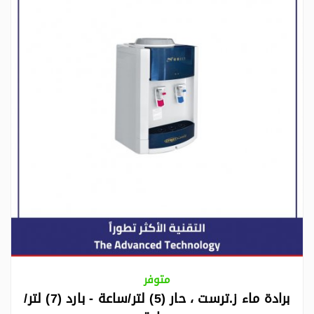
متوفر
برادة ماء ز.ترست ، حار (5) لتر/ساعة - بارد (7) لتر/