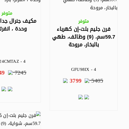
متوفر
متوفر
وحدة ، انفرتر
فرن جليم بلت-إن كهرباء
59.7سم، (9) وظائف، طهي
بالبخار، مروحة
24CMTAZ - 4
GFU98IX - 4
49
7245
3799
5405