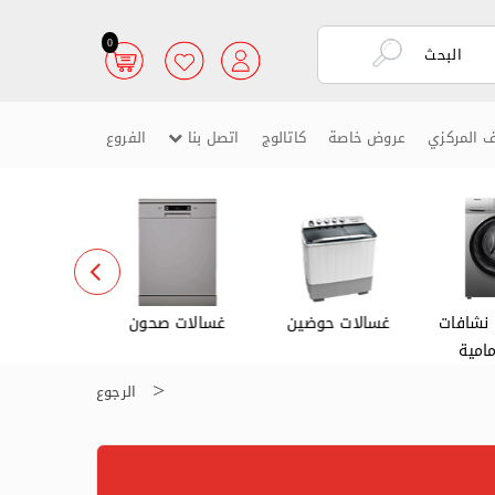
0
ف المركزي
عروض خاصة
كاتالوج
اتصل بنا
الفروع
نشافات
غسالات حوضين
غسالات صحون
أفران كهر
مامية
الرجوع