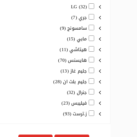
LG (32)
جري (7)
سامسونج (9)
مابي (15)
هيتاشي (11)
هايسنس (70)
جليم غاز (13)
جليم بلت ان (28)
جنرال (32)
فيليبس (23)
ز.ترست (93)