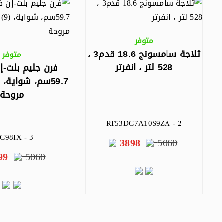
متوفر
ثلاجة سامسونج 18.6 قدم3 ،
متوفر
528 لتر ، انفرتر
فرن جليم بلت-إ
مروحة
RT53DG7A10S9ZA - 2
G98IX - 3
3898
5060
99
5060