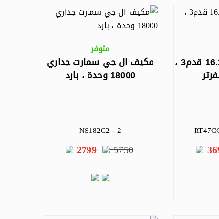
متوفر
ثلاجة سامسونج 16.3 قدم3 ،
مكيف ال جي سمارت جداري
18000 وحدة ، بارد
NS182C2 - 2
RT47CG
2799
5750
36