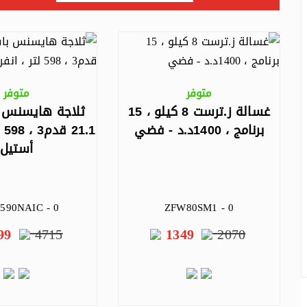
متوفر
متوفر
غسالة ز.ترست 8 كيلو ، 15
ثلاجة هايسنس ب
برنامج ، 1400د.د - فضي
.1
أستيل
590NAIC - 0
ZFW80SM1 - 0
99
4715
1349
2070