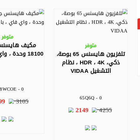
متوفر
مكيف هايسنس
متوفر
18100 وحدة ، واي فاي ، بارد
تلفزيون هايسنس 65 بوصة،
ذكي، HDR ، 4K ، نظام
التشغيل VIDAA
8WCOE - 0
65Q6Q - 0
99
3105
2149
4255