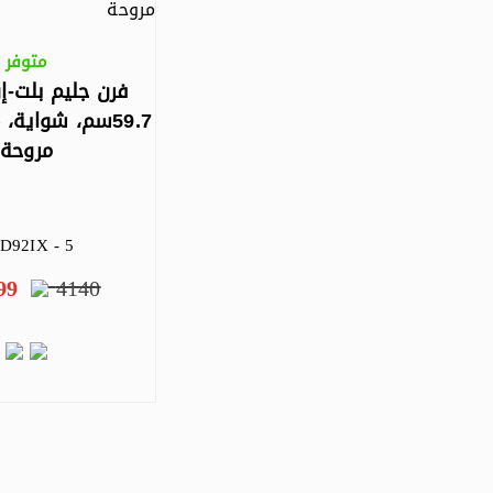
متوفر
فرن جليم بلت-إ
مروحة
D92IX - 5
99
4140