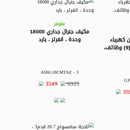
متوفر
مكيف جنرال جداري 18000
وحدة ، انفرتر ، بارد
ن كهرباء
59.7سم، شواية، (9) وظائف،
ASSG18CMTAZ - 3
GF
3549
6325
35