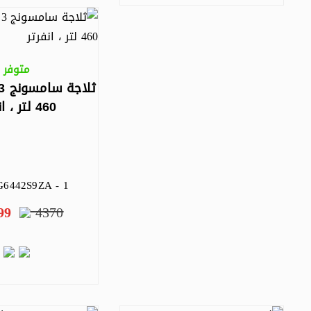
متوفر
460 لتر ، انفرتر
6442S9ZA - 1
99
4370