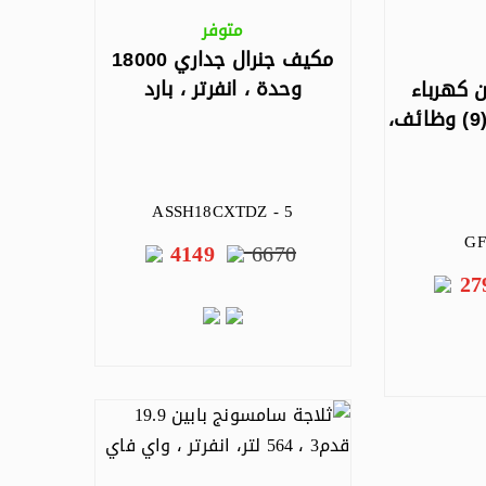
متوفر
مكيف جنرال جداري 18000
وحدة ، انفرتر ، بارد
ن كهرباء
59.7سم، شواية، (9) وظائف،
ASSH18CXTDZ - 5
GF
4149
6670
27