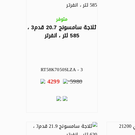
متوفر
ثلاجة سامسونج 20.7 قدم3 ،
585 لتر ، انفرتر
RT58K7050SLZA - 3
4299
5980