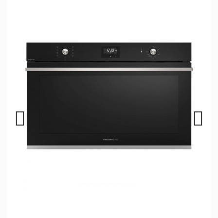
Previous
Next