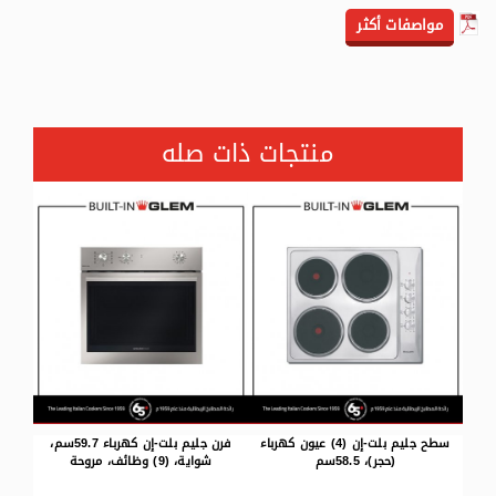
مواصفات أكثر
منتجات ذات صله
كهرباء
فرن جليم بلت-إن كهرباء 59.7سم،
فرن جليم بلت-إن كهرباء 59.7سم،
شواية، (9) وظائف، مروحة
شواية، (4) وظائف