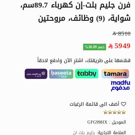
فرن جليم بلت-إن كهرباء 89.7سم،
شواية، (9) وظائف، مروحتين
8510
5949
30.09%
خصم
قسّمها على طريقتك، اشترِ الآن وادفع لاحقاً
أضف الى قائمة الرغبات
الموديل : GFG998IX
العلامة التجارية:
جليم بلت ان