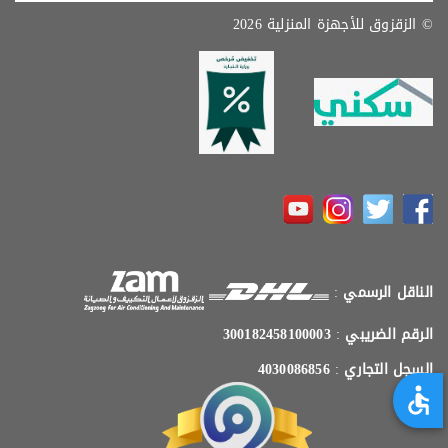
© الزقزوق للأجهزة المنزلية 2026
الناقل الرسمي
:
الرقم الضريبي
:
300182458100003
السجل التجاري
:
4030086856