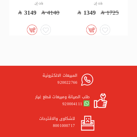
بلت إن
بلت إن
5
2249
2875
3149
4140
المبيعات الالكترونية
920022766
طلب الصيانة ومبيعات قطع غيار
920004111
للشكاوى والاقترحات
8001000717