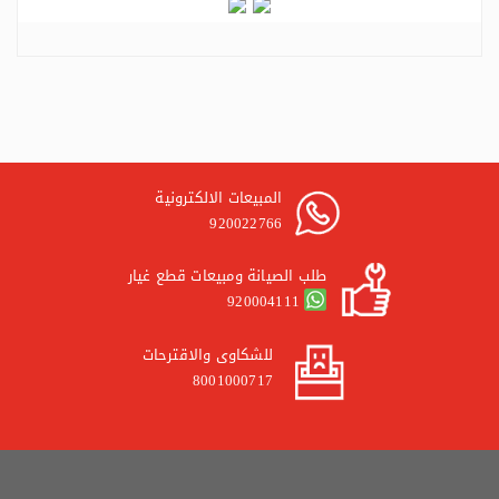
المبيعات الالكترونية
920022766
طلب الصيانة ومبيعات قطع غيار
920004111
للشكاوى والاقترحات
8001000717