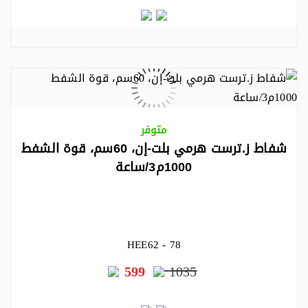
متوفر
شفاط ز.ترست هرمي بلت-إن، 60سم، قوة الشفط
1000م3/ساعة
HEE62 - 78
599
1035