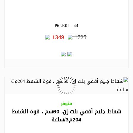
P6LE0I - 44
1349
1725
متوفر
شفاط جليم أفقي بلت-إن، 60سم ، قوة الشفط
204م3/ساعة