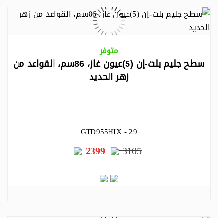
متوفر
سطح جليم بلت-إن (5)عيون غاز، 86سم، القواعد من
زهر الحديد
GTD955HIX - 29
2399
3105