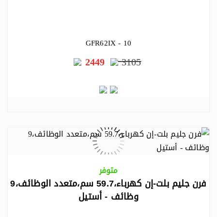
GFR62IX - 10
2449
3105
متوفر
فرن جليم بلت-إن كهرباء،59.7 سم،متعدد الوظائف،9
وظائف - أستيل