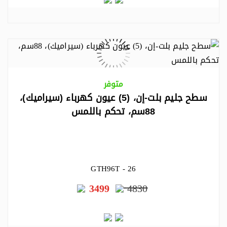
متوفر
سطح جليم بلت-إن، (5) عيون كهرباء (سيراميك)،
88سم، تحكم باللمس
GTH96T - 26
3499
4830