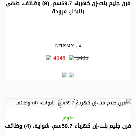
فرن جليم بلت-إن كهرباء 59.7سم، (9) وظائف، طهي
بالبخار، مروحة
GFU98IX - 4
4149
5405
متوفر
فرن جليم بلت-إن كهرباء 59.7سم، شواية، (4) وظائف