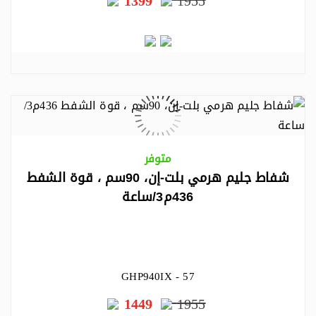
1399
1955
متوفر
شفاط جليم هرمي بلت-إن، 90سم ، قوة الشفط
436م3/ساعة
GHP940IX - 57
1449
1955