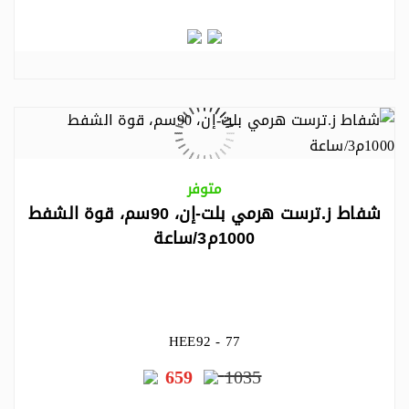
متوفر
شفاط ز.ترست هرمي بلت-إن، 90سم، قوة الشفط
1000م3/ساعة
HEE92 - 77
659
1035