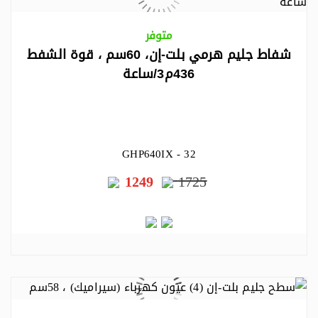
متوفر
شفاط جليم هرمي بلت-إن، 60سم ، قوة الشفط
436م3/ساعة
GHP640IX - 32
1249
1725