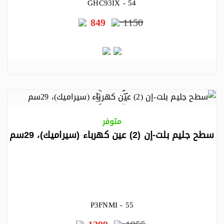
GHC93IX - 54
849
1150
متوفر
سطح جليم بلت-إن (2) عين كهرباء (سيراميك)، 29سم
P3FNMI - 55