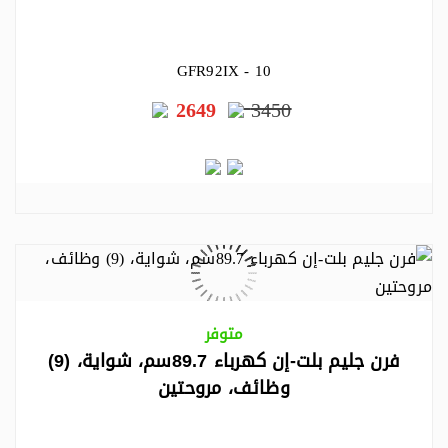
GFR92IX - 10
2649
3450
متوفر
فرن جليم بلت-إن كهرباء 89.7سم، شواية، (9)
وظائف، مروحتين