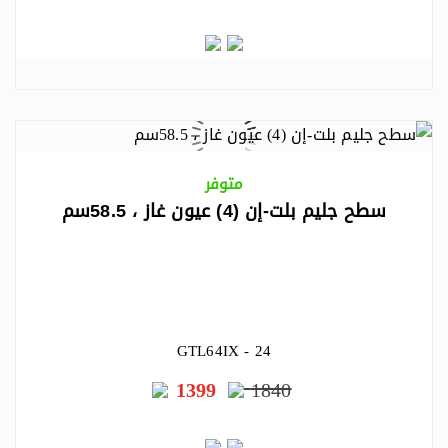
متوفر
سطح جليم بلت-إن (4) عيون غاز ، 58.5سم
GTL64IX - 24
1399
1840