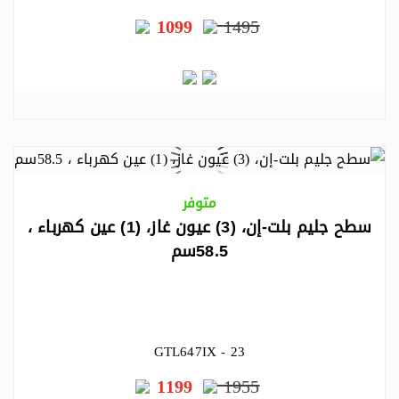
1099
1495
متوفر
سطح جليم بلت-إن، (3) عيون غاز، (1) عين كهرباء ،
58.5سم
GTL647IX - 23
1199
1955