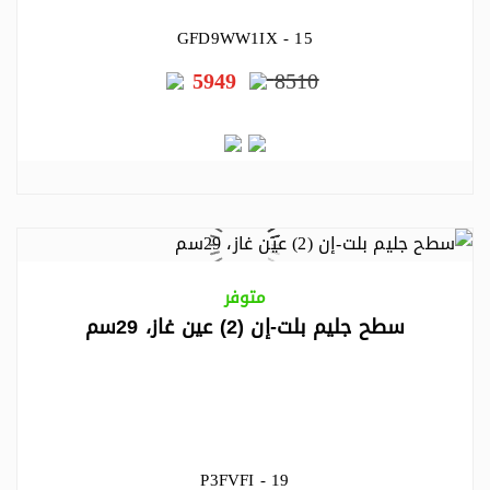
GFD9WW1IX - 15
5949
8510
متوفر
سطح جليم بلت-إن (2) عين غاز، 29سم
P3FVFI - 19