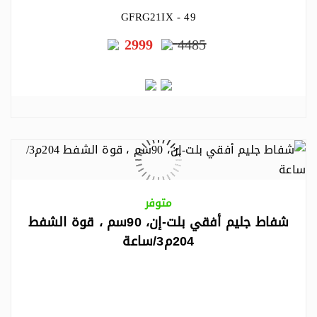
GFRG21IX - 49
2999
4485
متوفر
شفاط جليم أفقي بلت-إن، 90سم ، قوة الشفط
204م3/ساعة