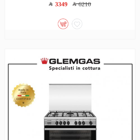
3349
6210