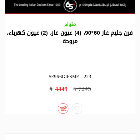
متوفر
فرن جليم غاز 60*90، (4) عيون غاز، (2) عيون كهرباء،
مروحة
SE966GIFSMF - 223
4449
7245