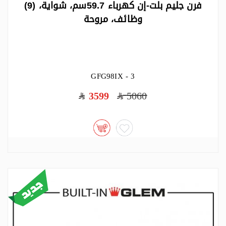
فرن جليم بلت-إن كهرباء 59.7سم، شواية، (9)
وظائف، مروحة
GFG98IX - 3
3599
5060