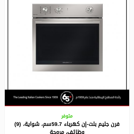
متوفر
فرن جليم بلت-إن كهرباء 59.7سم، شواية، (9)
وظائف، مروحة