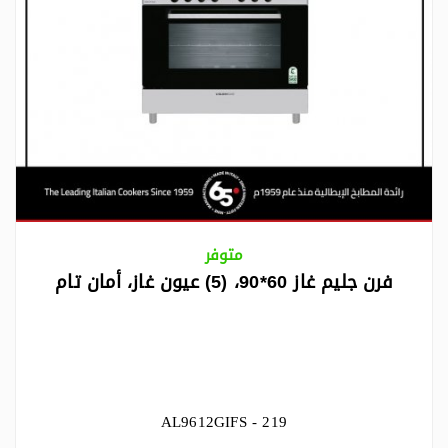
متوفر
فرن جليم غاز 60*90، (5) عيون غاز، أمان تام
AL9612GIFS - 219