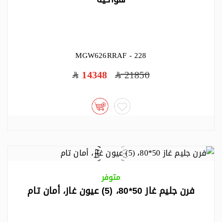
MGW626RRAF - 228
14348
21850
متوفر
فرن جليم غاز 50*80، (5) عيون غاز، أمان تام