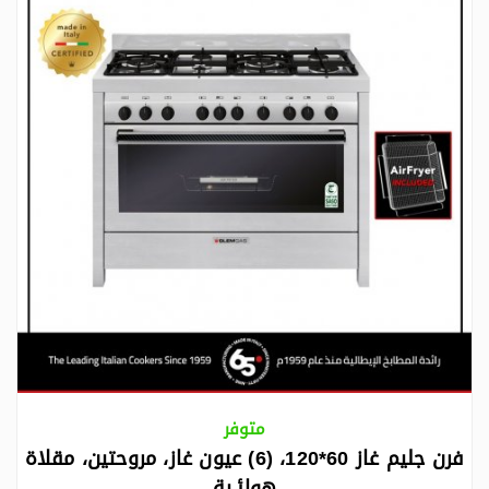
متوفر
فرن جليم غاز 60*120، (6) عيون غاز، مروحتين، مقلاة
هوائـية