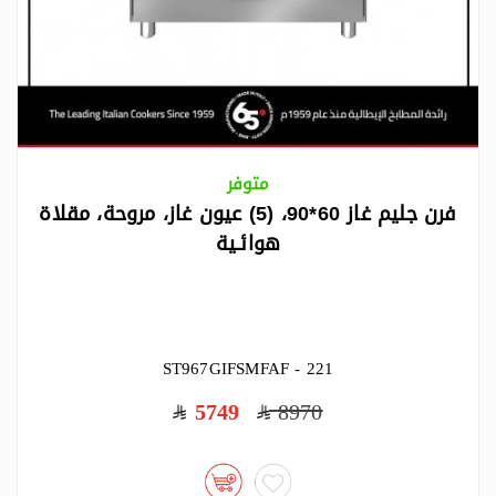
متوفر
فرن جليم غاز 60*90، (5) عيون غاز، مروحة، مقلاة
هوائـية
ST967GIFSMFAF - 221
5749
8970