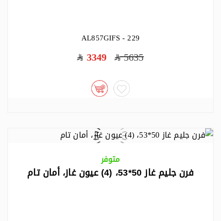
AL857GIFS - 229
3349
5635
متوفر
فرن جليم غاز 50*53، (4) عيون غاز، أمان تام