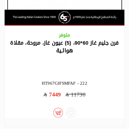
متوفر
فرن جليم غاز 60*90، (5) عيون غاز، مروحة، مقلاة
هوائـية
HT967GIFSMFAF - 222
7449
11730