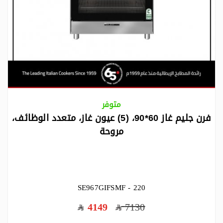
متوفر
فرن جليم غاز 60*90، (5) عيون غاز، متعدد الوظائف،
مروحة
SE967GIFSMF - 220
4149
7130