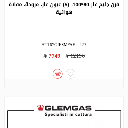
فرن جليم غاز 60*100، (5) عيون غاز، مروحة، مقلاة
هوائـية
HT167GIFSMFAF - 227
7749
12190