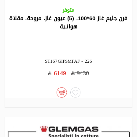
متوفر
فرن جليم غاز 60*100، (5) عيون غاز، مروحة، مقلاة
هوائـية
ST167GIFSMFAF - 226
6149
9430