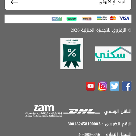
© الزقزوق للأجهزة المنزلية 2026
الناقل الرسمي
:
الرقم الضريبي
:
300182458100003
السجل التجاري
:
4030086856