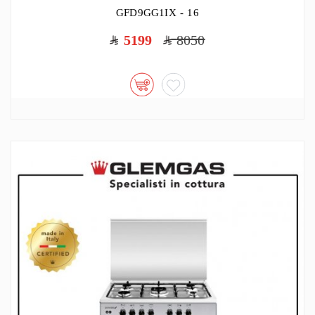
GFD9GG1IX - 16
5199
8050