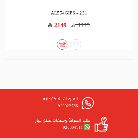
AL554GIFS - 231
2149
3335
المبيعات الالكترونية
920022766
طلب الصيانة ومبيعات قطع غيار
920004111