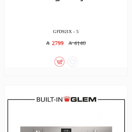
GFD92IX - 5
2799
4140