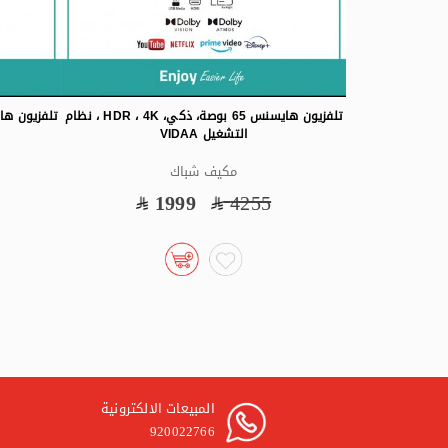
تلفزيون هايسنس 65 بوصة، ذكي، HDR ، 4K ، نظام
التشغيل VIDAA
مكيف شباك
1999
4255
المبيعات الالكترونية
920022766