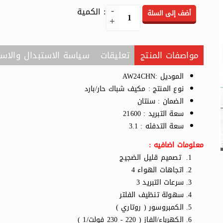
: الكمية
أضف إلى السلة
مواصفات المنتج
تعليقات
سياسة الاستبدال والاست
الموديل :AW24CHN
نوع المنتج : مكيف شباك حار/بارد
الضمان : سنتان
سعة التبريد : 21600
سعة التدفئه : 3.1
معلومات اضافيه :
تصميم قليل الضجيج
اتجاهات الهواء 4
سرعات التبريد 3
سهولة تنظيف الفلتر
الكمبروسور ( روتاري )
الكهرباء/الفاز ( 220 - 230 فولت/1 )