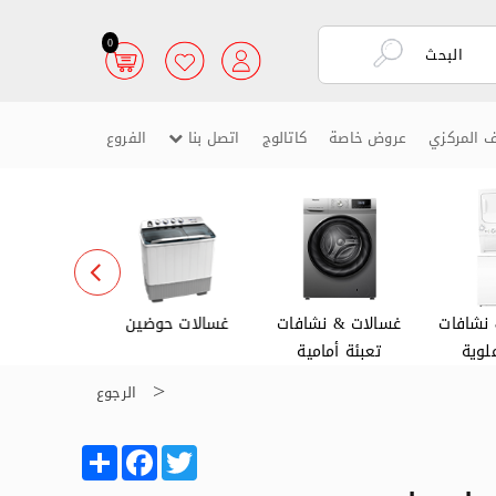
0
ف المركزي
عروض خاصة
كاتالوج
اتصل بنا
الفروع
نشافات
غسالات & نشافات
غسالات حوضين
غسالات ص
لوية
تعبئة أمامية
الرجوع
Share
Facebook
Twitter