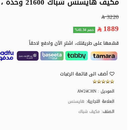
مكيف هايسنس شباك 21600 وحدة ، حار / بارد
3220
1889
41.34%
خصم
قسّمها على طريقتك، اشترِ الآن وادفع لاحقاً
أضف الى قائمة الرغبات
الموديل : AW24CHN
العلامة التجارية:
هايسنس
الصنف:
مكيف شباك