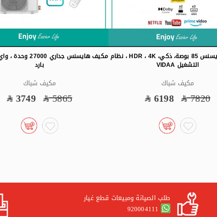
تلفزيون هايسنس 85 بوصة، ذكي، HDR ، 4K ، نظام
مكيف هايسنس جداري 27000
التشغيل VIDAA
بارد
مكيف شباك
مكيف شباك
3749
5865
6198
7820
طلب الصيانة ومبيعات قطع غيار
920004111