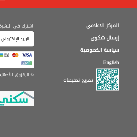
المركز الاعلامي
اشترك في النشرة ا
إرسال شكوى
سياسة الخصوصية
English
© الزقزوق للأجهزة الم
تصريح تخفيضات