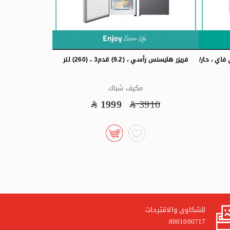
 وحدة ، واي فاي ، حار/
فريزر هايسنس رأسي ، (9.2) قدم3 ، (260) لتر
ا
مكيف شباك
200
1999
3910
للشكاوى والاقترحات
8001000717