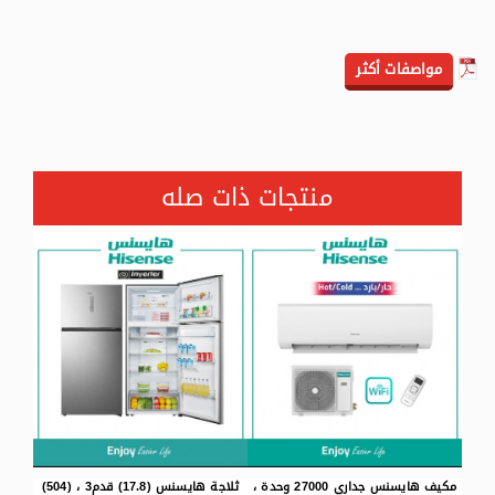
مواصفات أكثر
منتجات ذات صله
داري 27000 وحدة ،
ثلاجة هايسنس (17.8) قدم3 ، (504)
تلفزيون هايسنس 75 بوصة، ذكي،