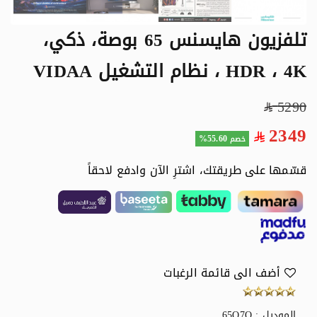
تلفزيون هايسنس 65 بوصة، ذكي،
HDR ، 4K ، نظام التشغيل VIDAA
5290
2349
55.60%
خصم
قسّمها على طريقتك، اشترِ الآن وادفع لاحقاً
أضف الى قائمة الرغبات
الموديل : 65Q7Q