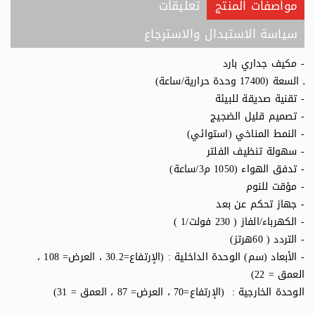
مواصفات المنتج
تعليقات
سياسة الاستبدال والاسترجاع
- مكيف جداري بارد
ـ السعة (17400 وحدة حرارية/ساعة)
- تقنية صديقة للبيئة
- تصميم قليل الضجيج
- النمط المناخي (استوائي)
- سهولة تنظيف الفلتر
- تدفق الهواء (1050 م3/ساعة)
- مؤقت للنوم
- جهاز تحكم عن بعد
- الكهرباء/الفاز ( 230 فولت/1 )
- التردد ( 60هرتز)
- الأبعاد (سم) الوحدة الداخلية : (الإرتفاع=30.2 ، العرض= 108 ،
العمق = 22)
الوحدة الخارجية : (الإرتفاع=70 ، العرض= 87 ، العمق = 31)