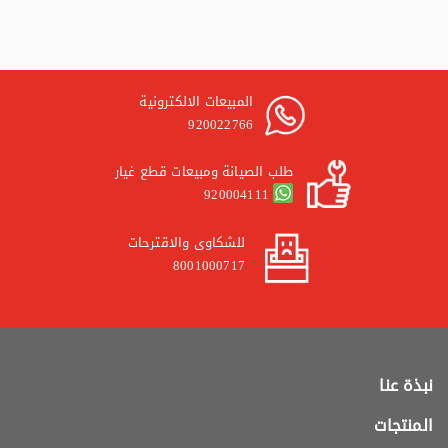
المبيعات الالكترونية
920022766
طلب الصيانة ومبيعات قطع غيار
920004111
للشكاوى والاقترحات
8001000717
نبذة عنا
المنتجات