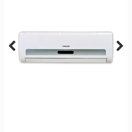
Previous
Next