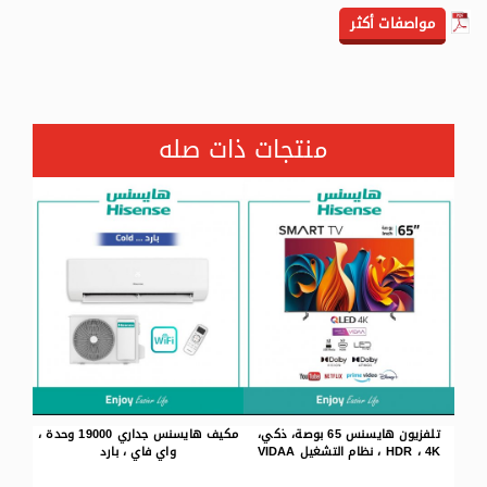
مواصفات أكثر
منتجات ذات صله
 ذكي،
مكيف هايسنس جداري 19000 وحدة ،
مكيف هايسنس شباك 17800 وحدة ،
واي فاي ، بارد
حار / بارد