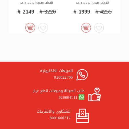
ثلاجات وفريزرات باب واحد
ثلاجات وفريزرات باب واحد
5
1429
2415
2149
3220
المبيعات الالكترونية
920022766
طلب الصيانة ومبيعات قطع غيار
920004111
للشكاوى والاقترحات
8001000717