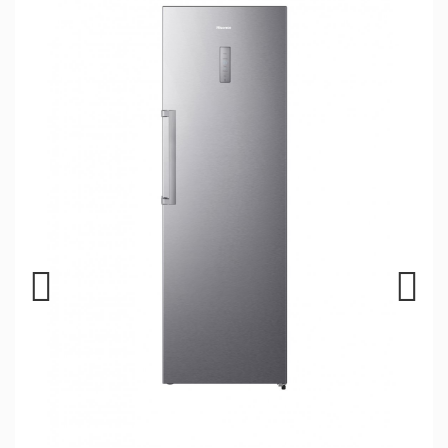
Previous
Next