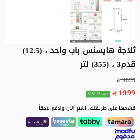
ثلاجة هايسنس باب واحد ، (12.5)
قدم3 ، (355) لتر
4025
1999
50.32%
خصم
قسّمها على طريقتك، اشترِ الآن وادفع لاحقاً