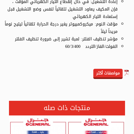
إعادة التشغيل: في حال إنقطاع التيار الكهربائي المؤقت ،
فإن المكيف يعاود التشغيل تلقائياً لنفس وضع التشغيل قبل
إستعادة التيار الكهربائي
مؤقت النوم: ميكروكمبيوتر يغير درجة الحرارة تلقائياً ليتيح نوماً
مريحاً ليلاً
مؤشر تنظيف الفلتر: لمبة تشير إلى ضرورة تنظيف الفلتر
الفولت/الفاز/التردد 60/3/400
مواصفات أكثر
منتجات ذات صله