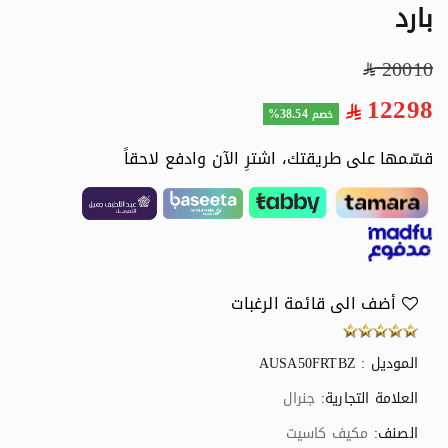
بارد
20010
12298
38.54%
خصم
قسّمها على طريقتك، اشترِ الآن وادفع لاحقاً
أضف الى قائمة الرغبات
الموديل : AUSA50FRTBZ
العلامة التجارية:
جنرال
الصنف:
مكيف كاسيت