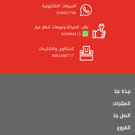
المبيعات الالكترونية
920022766
طلب الصيانة ومبيعات قطع غيار
920004111
للشكاوى والاقترحات
8001000717
نبذة عنا
المنتجات
اتصل بنا
الفروع