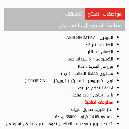
مواصفات المنتج
تعليقات
سياسة الاستبدال والاسترجاع
الموديل : ARSG48CMTAZ
الصناعة : تايلاند
الضمان : سنتان
الكمبروسر : 5 سنوات ضمان
نوع غاز التبريد : R32
مستوى كفاءة الطاقة : ( ب )
نوع الكمبروسر : انفسرتر ( تروبيكل - TROPICAL )
اداءة التحكم عن بعد : لا
بارد / ساخن : بارد فقط
معلومات اضافية :
غاز التبريد صديق للبيئة
السعة 14.05 كيلو . 35000 وحدة
تبريد سريع ( موديلات العاكس تقوم بالتبريد بشكل اسرع من