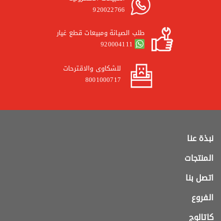
920022766
طلب الصيانة ومبيعات قطع غيار
920004111
للشكاوى والاقترحات
8001000717
نبذة عنا
المنتجات
اتصل بنا
الفروع
كاتالوج