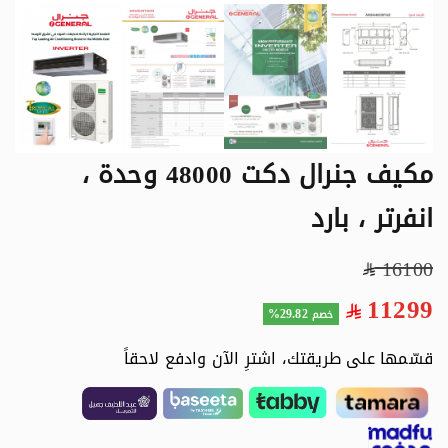
مكيف جنرال دكت 48000 وحدة ،
انفرتر ، بارد
16100
11299
29.82%
خصم
قسّمها على طريقتك، اشترِ الآن وادفع لاحقاً