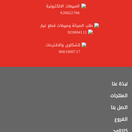
المبيعات الالكترونية
920022766
طلب الصيانة ومبيعات قطع غيار
920004111
للشكاوى والاقترحات
8001000717
نبذة عنا
المنتجات
اتصل بنا
الفروع
كاتالوج