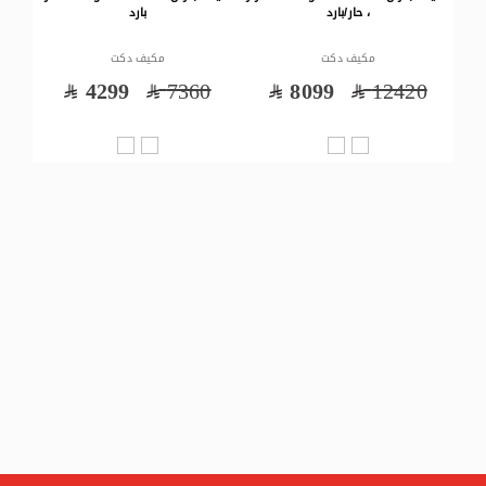
، حار/بارد
بارد
مكيف دكت
مكيف دكت
75
4299
7360
8099
12420