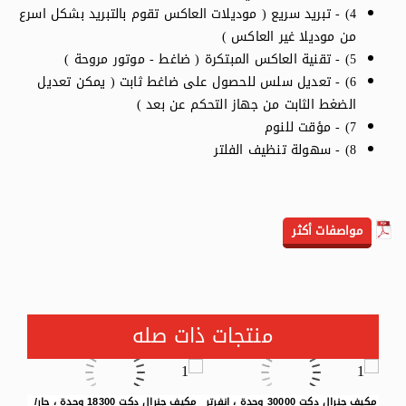
4) - تبريد سريع ( موديلات العاكس تقوم بالتبريد بشكل اسرع
من موديلا غير العاكس )
5) - تقنية العاكس المبتكرة ( ضاغط - موتور مروحة )
6) - تعديل سلس للحصول على ضاغط ثابت ( يمكن تعديل
الضغط الثابت من جهاز التحكم عن بعد )
7) - مؤقت للنوم
8) - سهولة تنظيف الفلتر
مواصفات أكثر
منتجات ذات صله
مكيف جنرال دكت 30000 وحدة ، انفرتر
مكيف جنرال دكت 18300 وحدة ، حار/