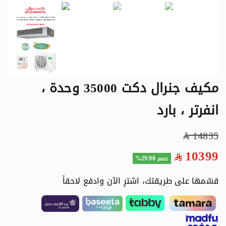
مكيف جنرال دكت 35000 وحدة ،
انفرتر ، بارد
14835
10399
29.90%
خصم
قسّمها على طريقتك، اشترِ الآن وادفع لاحقاً