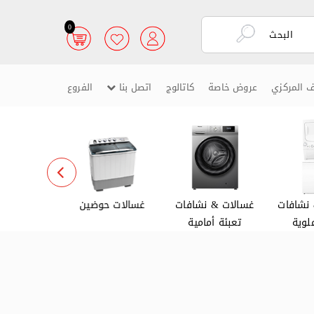
0
ف المركزي
عروض خاصة
كاتالوج
اتصل بنا
الفروع
نشافات
غسالات & نشافات
غسالات حوضين
غسالات ص
لوية
تعبئة أمامية