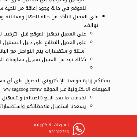
للموقع في حالة وجود إعاقة من ناحية سل
على العميل التأكد من حالة الجهاز ومعاينته 
توالف.
على العميل تجهيز الموقع قبل التركيب ل
على العميل الاطلاع على دليل التشغيل ا
أسئلة واستفسارات يتم التواصل مع البائع أ
كذلك نود من العميل تسجيل معلومات الجه
يمكنكم زيارة موقعنا الإلكتروني للحصول على أي مع
المبيعات الالكترونية عبر الموقع
w
ww.zagzoog.com
لخدمات ما بعد البيع (الصيانة) ولتسهيل حجز المواعيد 24/7 
يسعدنا استقبال ملاحظاتكم واستفساراتكم عبر 
المبيعات الالكترونية
920022766