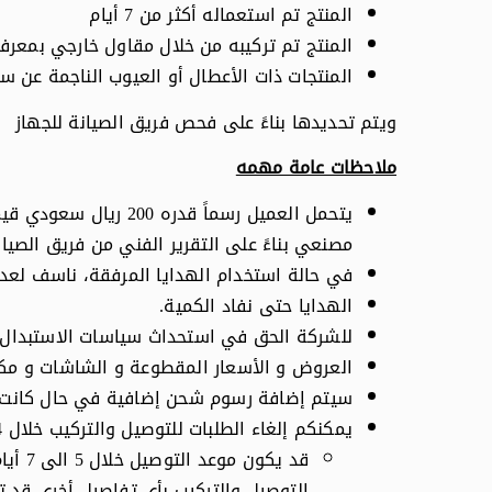
المنتج تم استعماله أكثر من 7 أيام
المنتج تم تركيبه من خلال مقاول خارجي بمعرف
المنتجات ذات الأعطال أو العيوب الناجمة عن س
ويتم تحديدها بناءً على فحص فريق الصيانة للجهاز
ملاحظات عامة مهمه
يتحمل العميل رسماً 
مصنعي بناءً على التقرير الفني من فريق الصيان
في حالة استخدام الهدايا المرفقة، ناسف لعدم 
الهدايا حتى نفاد الكمية.
للشركة الحق في استحداث سياسات الاستبدال و
العروض و الأسعار المقطوعة و الشاشات و مكي
سيتم إضافة رسوم شحن إضافية في حال كانت تبعد 
يمكنكم إلغاء الطلبات للتوصيل والتركيب خلال 24 ساعة بعد إصدار الفاتورة أو الطلب بالاستبدال أو الاسترجاع مع دفع أو رد الفرق للعميل.
قد يك
التوصيل والتركيب بأي تفاصيل أخرى قد ت