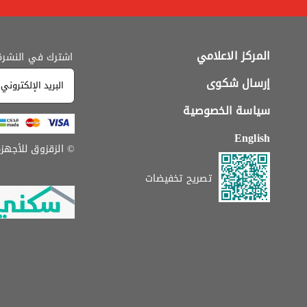
المركز الاعلامي
اشترك في النشرة ا
إرسال شكوى
سياسة الخصوصية
English
© الزقزوق للأجهزة ال
تصريح تخفيضات