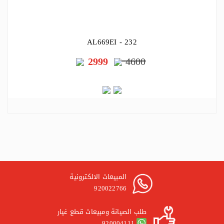
AL669EI - 232
2999
4600
المبيعات الالكترونية
920022766
طلب الصيانة ومبيعات قطع غيار
920004111