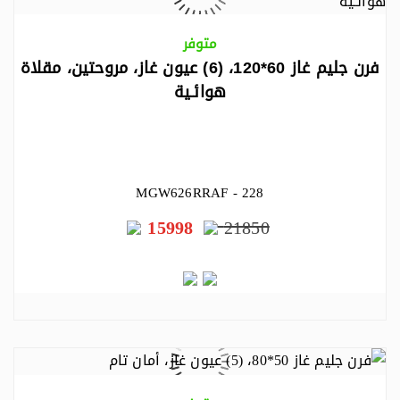
متوفر
فرن جليم غاز 60*120، (6) عيون غاز، مروحتين، مقلاة
هوائـية
MGW626RRAF - 228
15998
21850