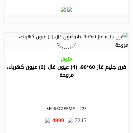
متوفر
فرن جليم غاز 60*90، (4) عيون غاز، (2) عيون كهرباء،
مروحة
SE966GIFSMF - 223
4999
7245