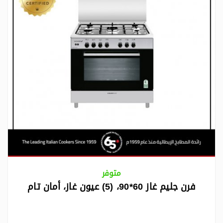
متوفر
فرن جليم غاز 60*90، (5) عيون غاز، أمان تام