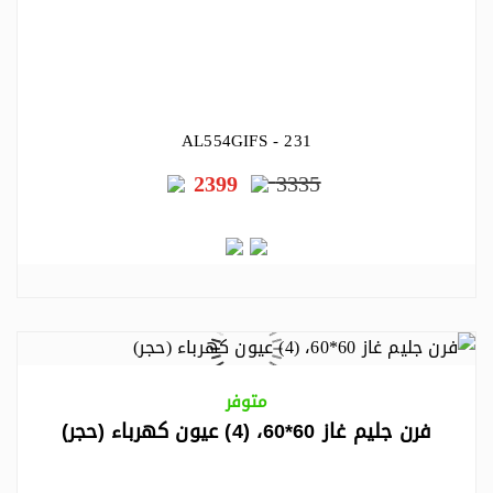
AL554GIFS - 231
2399
3335
متوفر
فرن جليم غاز 60*60، (4) عيون كهرباء (حجر)