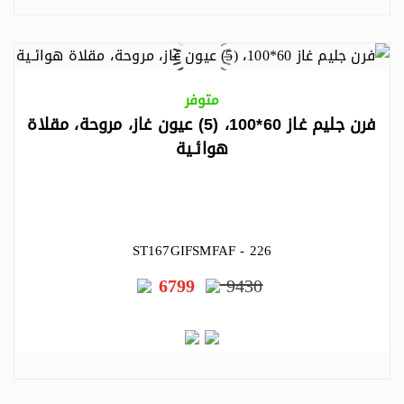
متوفر
فرن جليم غاز 60*100، (5) عيون غاز، مروحة، مقلاة
هوائـية
ST167GIFSMFAF - 226
6799
9430