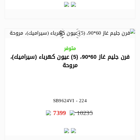
متوفر
فرن جليم غاز 60*90، (5) عيون كهرباء (سيراميك)،
مروحة
SB9624VI - 224
7399
10235