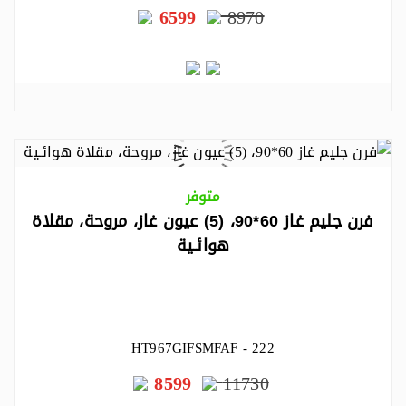
6599
8970
متوفر
فرن جليم غاز 60*90، (5) عيون غاز، مروحة، مقلاة
هوائـية
HT967GIFSMFAF - 222
8599
11730