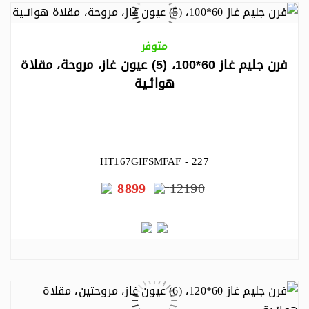
متوفر
فرن جليم غاز 60*100، (5) عيون غاز، مروحة، مقلاة
هوائـية
HT167GIFSMFAF - 227
8899
12190