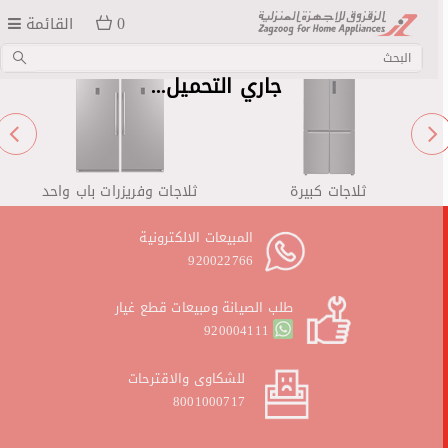
0
القائمة
جاري التحميل...
ثلاجات كبيرة
ثلاجات وفريزرات باب واحد
المبيعات الالكترونية
920022766
طلب الصيانة ومبيعات قطع غيار
920004111
للشكاوى والاقترحات
8001000717