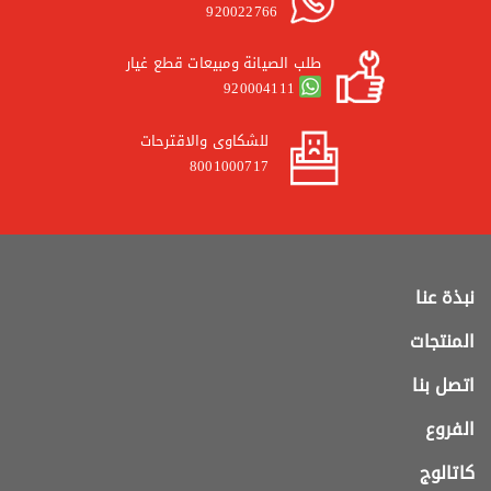
920022766
طلب الصيانة ومبيعات قطع غيار
920004111
للشكاوى والاقترحات
8001000717
نبذة عنا
المنتجات
اتصل بنا
الفروع
كاتالوج