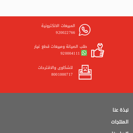
المبيعات الالكترونية
920022766
طلب الصيانة ومبيعات قطع غيار
920004111
للشكاوى والاقترحات
8001000717
نبذة عنا
المنتجات