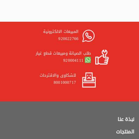
المبيعات الالكترونية
920022766
طلب الصيانة ومبيعات قطع غيار
920004111
للشكاوى والاقترحات
8001000717
نبذة عنا
المنتجات