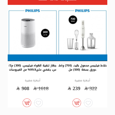
فيليبس محمول باليد، (700) واط،
جهاز تنقية الهواء فيليبس، (300) م3/
خلاط فيليبس، (450) واط، دورق
ماكينة
س، يقضي على99.9% من الفيروسات
بلاستيك بسعة (1) لتر
أجهزة صغيرة
أجهزة صغيرة
139
171
908
1618