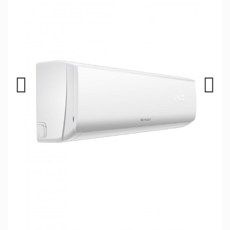
Previous
Next