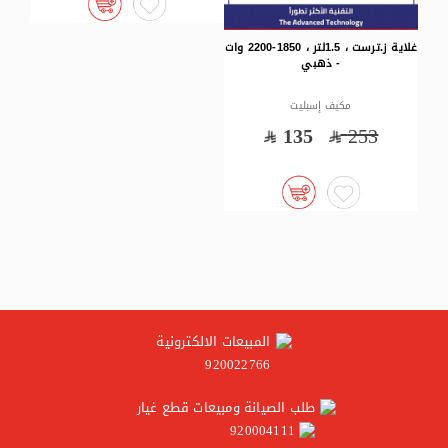
غلاية ز.ترست ، 1.5لتر ، 1850-2200 وات
1
المبيعات الالكترونية
920022766
طلب الصيانة ومبيعات قطع غيار
920004111