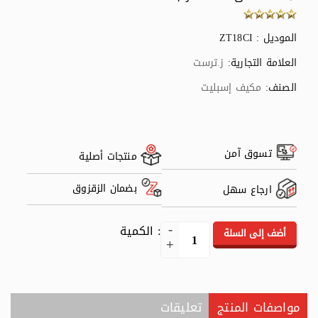
الموديل : ZT18CI
العلامة التجارية:
ز.ترست
الصنف:
مكيف إسبليت
تسوق آمن
منتجات أصلية
بضمان الزقزوق
ارجاع سهل
: الكمية
أضف إلى السلة
مواصفات المنتج
تعليقات