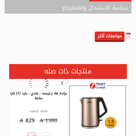
سياسة الاستبدال والاسترجاع
مواصفات أكثر
منتجات ذات صله
برادة ماء ز.ترست ، عادي - بارد (7) لتر/
غسالة ز.ترست حوضين ، 9كيلو/غسيل
ساعة
مكيف إسبليت
مكيف إسبليت
799
920
829
1380