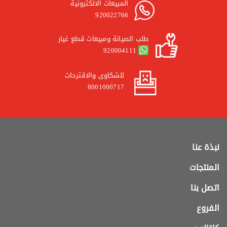
المبيعات الالكترونية
920022766
طلب الصيانة ومبيعات قطع غيار
920004111
للشكاوى والاقترحات
8001000717
نبذة عنا
المنتجات
اتصل بنا
الفروع