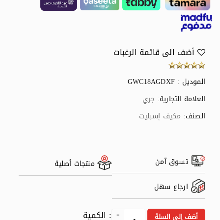
أضف الى قائمة الرغبات
الموديل : GWC18AGDXF
العلامة التجارية:
جري
الصنف:
مكيف إسبليت
تسوق آمن
منتجات أصلية
ارجاع سهل
: الكمية
أضف إلى السلة