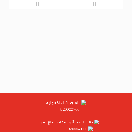
ة ، انفرتر
المبيعات الالكترونية
920022766
طلب الصيانة ومبيعات قطع غيار
920004111