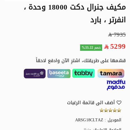
مكيف جنرال دكت 18000 وحدة ،
انفرتر ، بارد
7935
5299
33.22%
خصم
قسّمها على طريقتك، اشترِ الآن وادفع لاحقاً
أضف الى قائمة الرغبات
الموديل : ARSG18CLTAZ