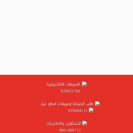
المبيعات الالكترونية
920022766
طلب الصيانة ومبيعات قطع غيار
920004111
للشكاوى والاقترحات
8001000717