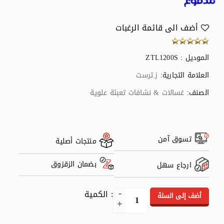
أضف الى قائمة الرغبات
الموديل : ZTL1200S
العلامة التجارية:
ز.ترست
الصنف:
غسالات & نشافات تعبئة علوية
تسوق آمن
منتجات أصلية
بضمان الزقزوق
ارجاع سهل
: الكمية
أضف إلى السلة