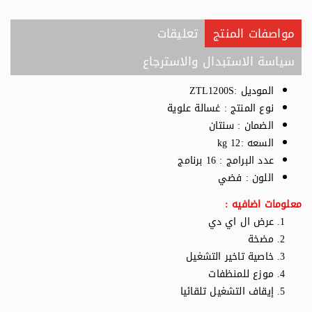
مواصفات المنتج
تعليقات
سياسة الاستبدال والاسترجاع
الموديل :ZTL1200S
نوع المنتج : غسالة علوية
الضمان : سنتان
السعه :12 kg
عدد البرامج : 16 برنامج
اللون : فضي
معلومات اضافيه :
عرض ال اي دي
مضخة
خاصية تاخير التشغيل
موزع للمنظفات
إيقاف التشغيل تلقائيا