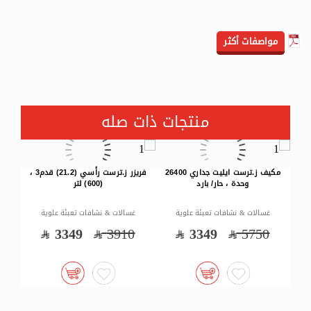
مواصفات أكثر
منتجات ذات صله
مكيف ز.ترست ايليت جداري 26400
فريزر ز.ترست رأسي (21.2) قدم3 ،
وحدة ، حار/ بارد
(600) لتر
غسالات & نشافات تعبئة علوية
غسالات & نشافات تعبئة علوية
غس
5
3349
3910
3349
5750
18500 وحدة ،