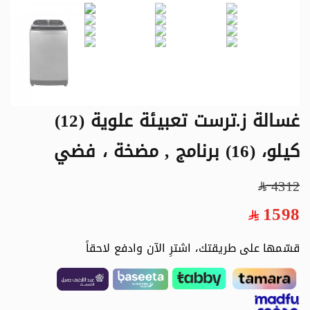
غسالة ز.ترست تعبيئة علوية (12)
كيلو، (16) برنامج , مضخة ، فضي
4312
1598
قسّمها على طريقتك، اشترِ الآن وادفع لاحقاً