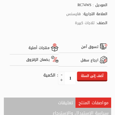
الموديل : RC74WS
العلامة التجارية:
هايسنس
الصنف:
ثلاجات كبيرة
تسوق آمن
منتجات أصلية
بضمان الزقزوق
ارجاع سهل
: الكمية
أضف إلى السلة
مواصفات المنتج
تعليقات
سياسة الاستبدال والاسترجاع