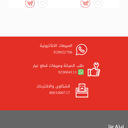
المبيعات الالكترونية
920022766
طلب الصيانة ومبيعات قطع غيار
920004111
للشكاوى والاقترحات
8001000717
نبذة عنا