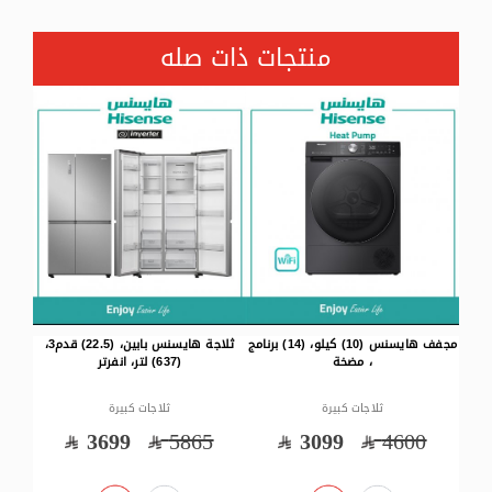
منتجات ذات صله
 هايسنس (10) كيلو، (14) برنامج
ثلاجة هايسنس بابين، (22.5) قدم3،
تلفزيون هايسنس 50 بوصة، ذكي،
(637) لتر، انفرتر
HDR ، 4K ، نظام التشغيل VIDAA
كيلو ، (15) برن
ثلاجات كبيرة
ثلاجات كبيرة
1299
3680
3699
5865