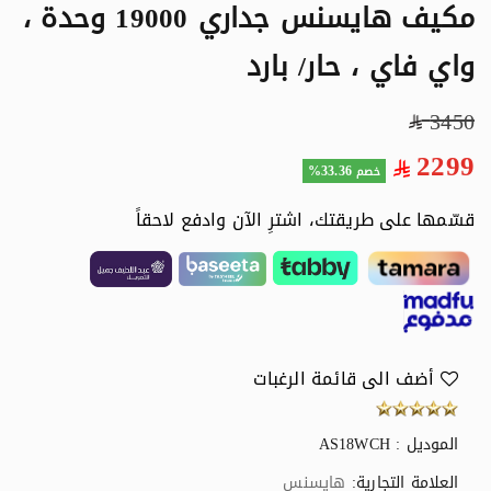
مكيف هايسنس جداري 19000 وحدة ،
واي فاي ، حار/ بارد
3450
2299
33.36%
خصم
قسّمها على طريقتك، اشترِ الآن وادفع لاحقاً
أضف الى قائمة الرغبات
الموديل : AS18WCH
العلامة التجارية:
هايسنس