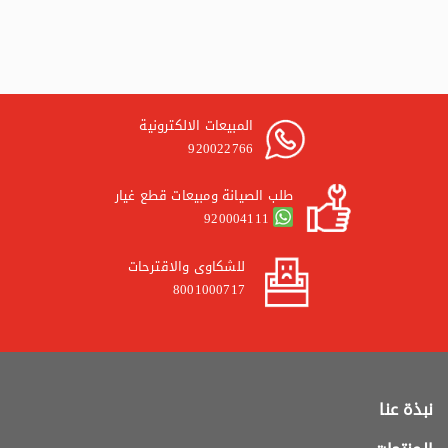
المبيعات الالكترونية
920022766
طلب الصيانة ومبيعات قطع غيار
920004111
للشكاوى والاقترحات
8001000717
نبذة عنا