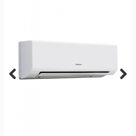
Previous
Next