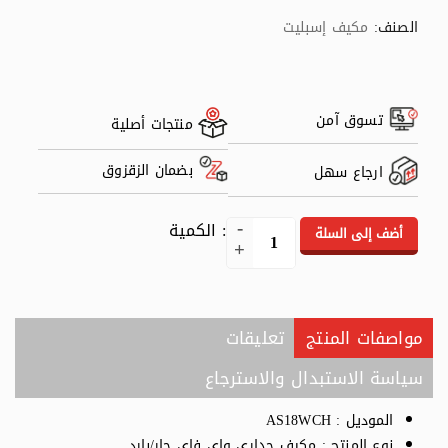
الصنف:
مكيف إسبليت
تسوق آمن
منتجات أصلية
بضمان الزقزوق
ارجاع سهل
: الكمية
أضف إلى السلة
مواصفات المنتج
تعليقات
سياسة الاستبدال والاسترجاع
الموديل : AS18WCH
نوع المنتج : مكيف جداري واي فاي حار/بارد