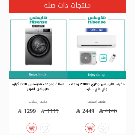
منتجات ذات صله
اري 23000 وحدة ،
غسالة ومجفف هايسنس 6/10 كيلو،
غسالة هايسنس (12) كيلو، (14) برنامج،
15برنامج، انفرتر
انفرتر، واي فاي
مكيف إسبليت
مكيف إسبليت
0
2599
4140
1299
3335