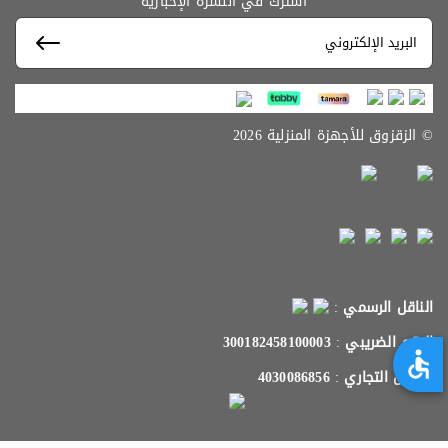
اشترك في النشرة الإخبارية
© الزقزوق للأجهزة المنزلية 2026
الناقل الرسمي
:
الرقم الضريبي
:
300182458100003
السجل التجاري
:
4030086856