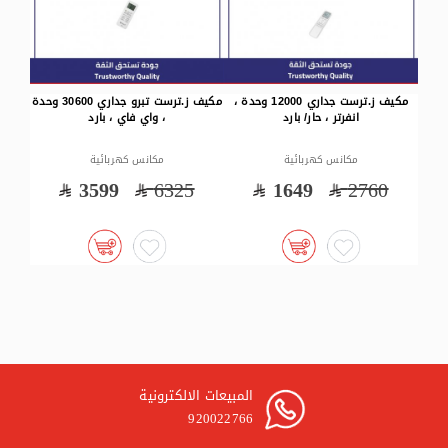
فريزر ز.ترست مسطح (11.2) قدم3 ،
مكيف ز.ترست جداري 12000 وحدة ،
مكيف ز.ترست تبرو جداري 30600 وحدة
انفرتر ، حار/ بارد
، واي فاي ، بارد
مكانس كهربائية
مكانس كهربائية
0
3599
6325
1649
2760
المبيعات الالكترونية
920022766