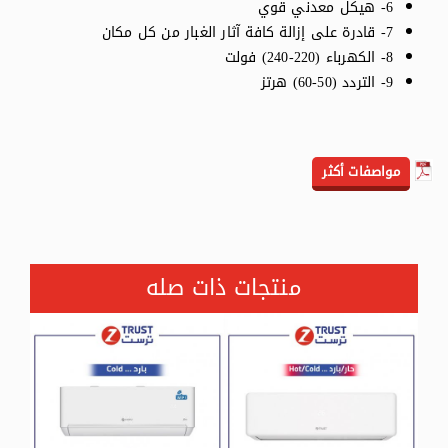
6- هيكل معدني قوي
7- قادرة على إزالة كافة آثار الغبار من كل مكان
8- الكهرباء (220-240) فولت
9- التردد (50-60) هرتز
مواصفات أكثر
منتجات ذات صله