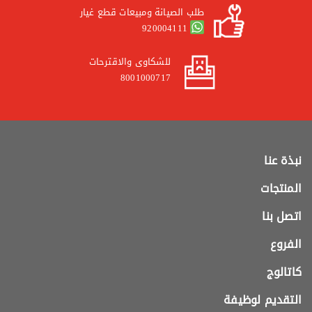
طلب الصيانة ومبيعات قطع غيار
920004111
للشكاوى والاقترحات
8001000717
نبذة عنا
المنتجات
اتصل بنا
الفروع
كاتالوج
التقديم لوظيفة