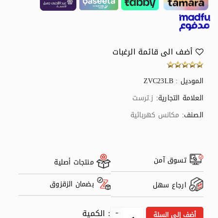
أضف الى قائمة الرغبات
الموديل : ZVC23LB
العلامة التجارية:
ز.ترست
الصنف:
مكانس كهربائية
تسوق آمن
منتجات أصلية
بضمان الزقزوق
ارجاع سهل
: الكمية
أضف إلى السلة