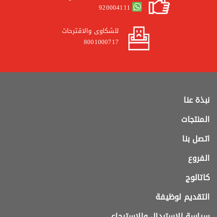
920004111
للشكاوى والاقترحات
8001000717
نبذة عنا
المنتجات
اتصل بنا
الفروع
كاتالوج
التقديم لوظيفة
سياسة الاستبدال والاسترجاع