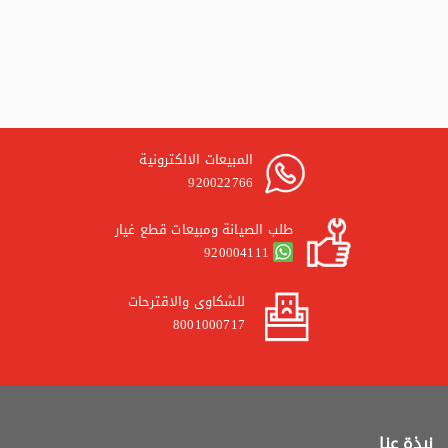
المبيعات الالكترونية
920022766
طلب الصيانة ومبيعات قطع غيار
920004111
للشكاوى والاقترحات
8001000717
نبذة عنا