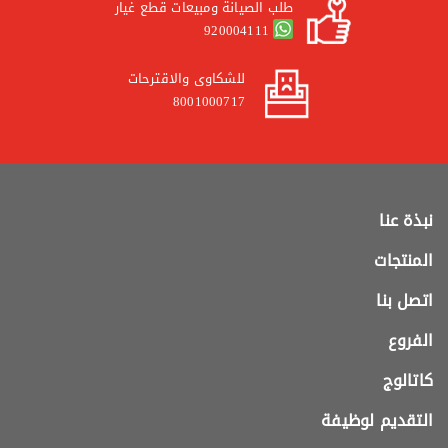
طلب الصيانة ومبيعات قطع غيار
920004111
للشكاوى والاقترحات
8001000717
نبذة عنا
المنتجات
اتصل بنا
الفروع
كاتالوج
التقديم لوظيفة