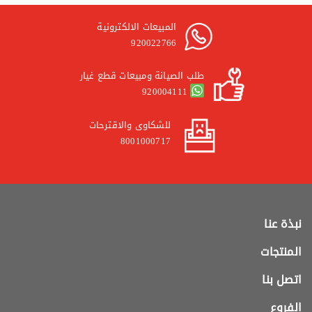
المبيعات الالكترونية
920022766
طلب الصيانة ومبيعات قطع غيار
920004111
للشكاوى والاقترحات
8001000717
نبذة عنا
المنتجات
اتصل بنا
الفروع