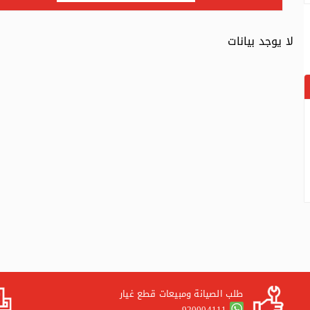
لا يوجد بيانات
طلب الصيانة ومبيعات قطع غيار
920004111