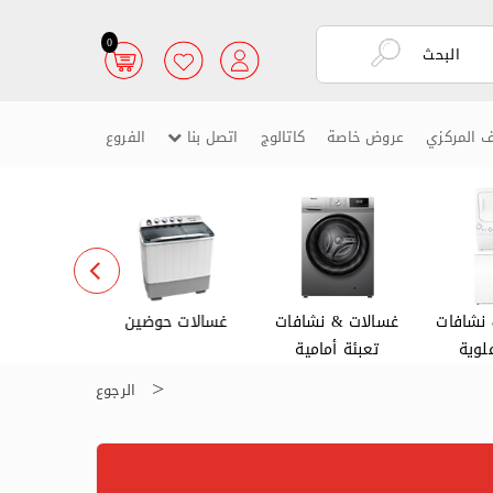
0
ف المركزي
عروض خاصة
كاتالوج
اتصل بنا
الفروع
نشافات
غسالات & نشافات
غسالات حوضين
غسالات ص
لوية
تعبئة أمامية
الرجوع