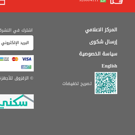
المركز الاعلامي
اشترك في النشرة ا
إرسال شكوى
سياسة الخصوصية
English
© الزقزوق للأجهزة الم
تصريح تخفيضات