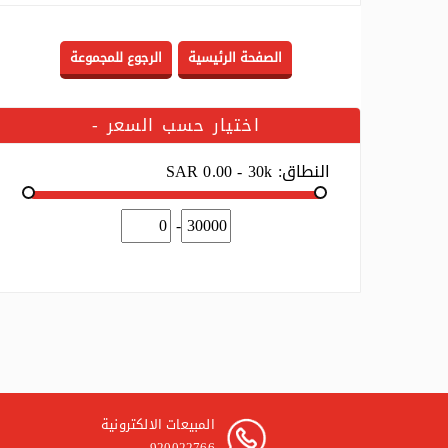
اختيار حسب السعر
-
النطاق:
SAR 0.00 - 30k
-
المبيعات الالكترونية
920022766