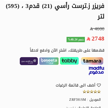
فريزر ز.ترست رأسي (21) قدم3 ، (595)
لتر
4600
2748
40.24%
خصم
قسّمها على طريقتك، اشترِ الآن وادفع لاحقاً
أضف الى قائمة الرغبات
الموديل : ZRF591SM