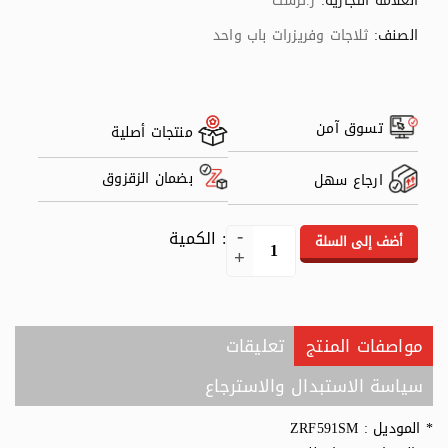
العلامة التجارية:
ز.ترست
الصنف:
ثلاجات وفريزرات باب واحد
تسوق آمن
منتجات أصلية
بضمان الزقزوق
ارجاع سهل
: الكمية
أضف إلى السلة
مواصفات المنتج
تعليقات
سياسة الاستبدال والاسترجاع
* الموديل : ZRF591SM