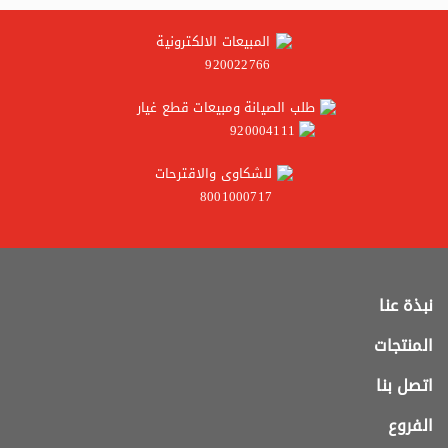
المبيعات الالكترونية
920022766
طلب الصيانة ومبيعات قطع غيار
920004111
للشكاوى والاقترحات
8001000717
نبذة عنا
المنتجات
اتصل بنا
الفروع