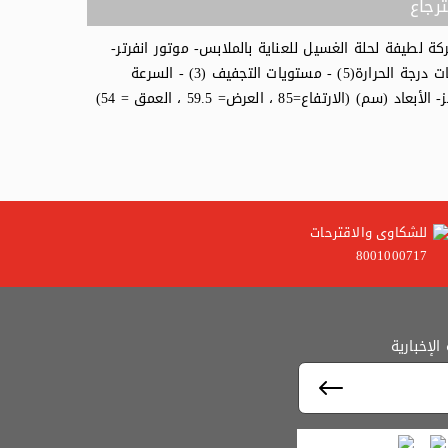
رجاع
عة (7) كغ - نشافة بسعة (5) كغ - عدد البرامج (14) - حركة لطيفة لحلة الغسيل للعناية بالملابس- موتور انفرتر-
خاصية الشطف المكثف - برنامج تاخير التشغيل(9.6.3)ساعة - مستويات درجة الحرارة(5) - مستويات التجفيف (3) - السرعة
للشكاوى والاقترحات
8001000717
لإخبارية