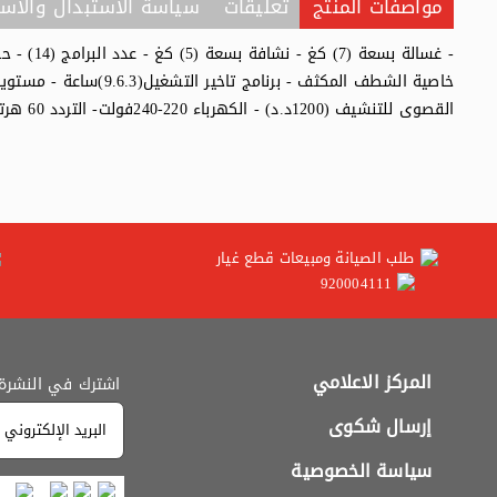
مواصفات المنتج
تعليقات
سياسة الاستبدال والاست
- غسالة بس
القصوى للتنشيف (1200د.د) - الكهرباء 220-240فولت- التردد 60 هرتز- الأبعاد (سم) (الارتفاع=85 ، العرض= 59.5 ، العمق = 54)
طلب الصيانة ومبيعات قطع غيار
920004111
المركز الاعلامي
اشترك في النشرة ا
إرسال شكوى
سياسة الخصوصية