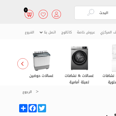
0
ف المركزي
عروض خاصة
كاتالوج
اتصل بنا
الفروع
نشافات
غسالات & نشافات
غسالات حوضين
غسالات ص
لوية
تعبئة أمامية
الرجوع
Share
Facebook
Twitter