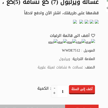
غسالة ويرلبول (7) كغ نشافة (5)كغ ، أبيض
قسّمها على طريقتك، اشترِ الآن وادفع لاحقاً
أضف الى قائمة الرغبات
الموديل : WWDE7512
العلامة التجارية:
ويرلبول
الصنف:
غسالات & نشافات تعبئة علوية
: الكمية
أضف إلى السلة